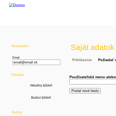
Budova DANUB O
Kračanská cesta 
929 01 Dun. Stred
Saját adatok
Newsletter
Email:
Prihlásenie
Požiadať 
Ponuka
Používateľské meno alebo
Aktuálny týždeň
Služby