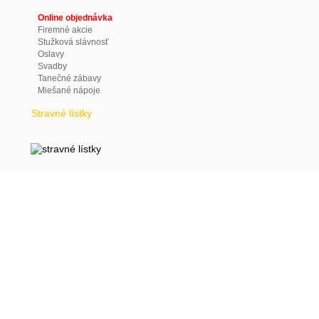
Online objednávka
Firemné akcie
Stužková slávnosť
Oslavy
Svadby
Tanečné zábavy
Miešané nápoje
Stravné lístky
(c)
2010 LUNI JEDÁLEŇ,
web design
:
epix technology