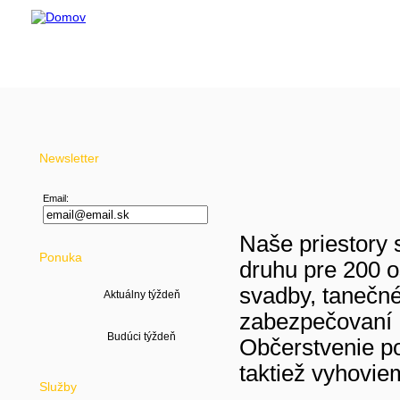
Budova DANUB O
Kračanská cesta 
929 01 Dun. Stred
Newsletter
Email:
Naše priestory 
Ponuka
druhu pre 200 o
svadby, tanečn
Aktuálny týždeň
zabezpečovaní d
Občerstvenie p
taktiež vyhovi
Služby