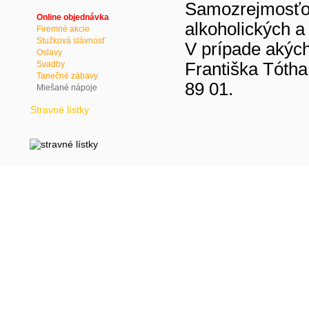
Samozrejmosťou 
Online objednávka
alkoholických a
Firemné akcie
Stužková slávnosť
V prípade akýc
Oslavy
Svadby
Františka Tótha
Tanečné zábavy
89 01.
Miešané nápoje
Stravné lístky
(c)
2010 LUNI JEDÁLEŇ,
web design
:
epix technology